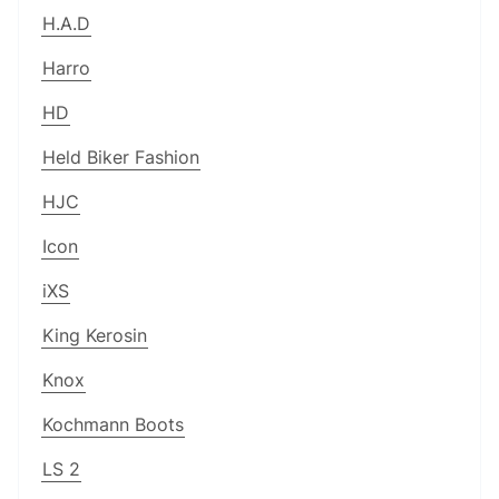
H.A.D
Harro
HD
Held Biker Fashion
HJC
Icon
iXS
King Kerosin
Knox
Kochmann Boots
LS 2