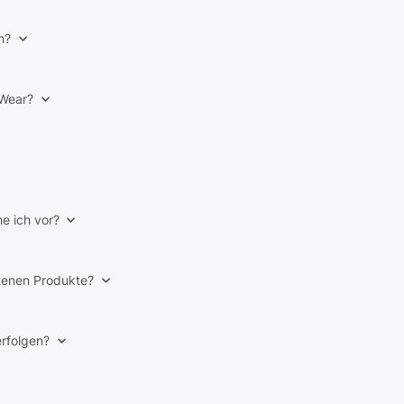
n?
-Wear?
he ich vor?
otenen Produkte?
erfolgen?