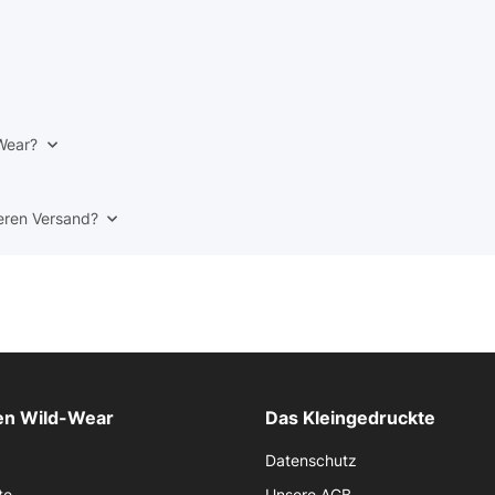
-Wear?
eren Versand?
n Wild-Wear
Das Kleingedruckte
Datenschutz
te
Unsere AGB