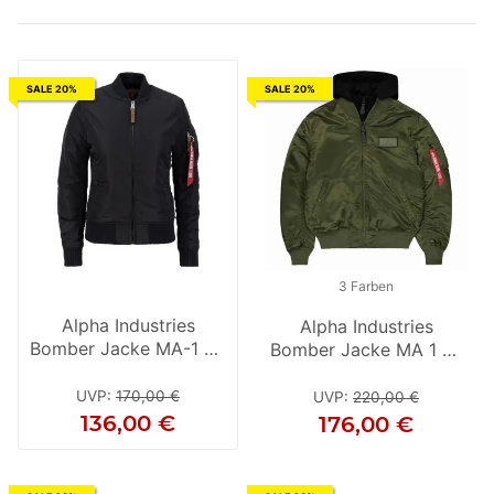
SALE 20%
SALE 20%
3 Farben
Alpha Industries
Alpha Industries
Bomber Jacke MA-1 VF
Bomber Jacke MA 1 D-
59 Wmn schwarz
Tec Darkgreen / Black
Damen
UVP
:
170,00 €
UVP
:
220,00 €
136,00 €
176,00 €