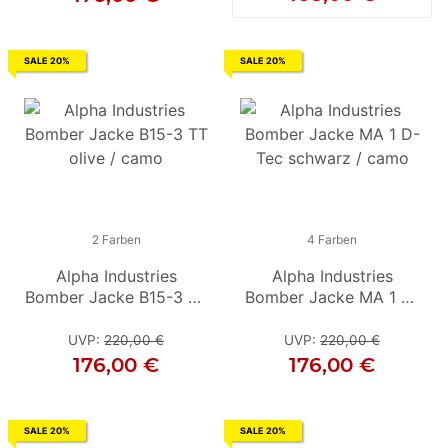
SALE 20%
SALE 20%
2 Farben
2 Farben
4 Farben
Alpha Industries
Alpha Industries
Alpha Industries
Bomber Jacke B15-3 TT
Bomber Jacke B15-3 TT
Bomber Jacke MA 1 D-
olive / camo
Tec schwarz / camo
schwarz
UVP
:
220,00 €
UVP
UVP
:
220,00 €
:
220,00 €
176,00 €
176,00 €
176,00 €
SALE 20%
SALE 20%