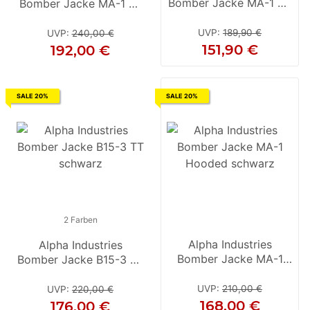
Bomber Jacke MA-1 VF
Bomber Jacke MA-1 D-
Bomber Jacke MA-1 D-
Bo
RS
Tec SE schwarz / weiss
Tec SE schwarz / grau
UVP
:
189,90 €
UVP
:
240,00 €
UVP
:
240,00 €
151,90 €
192,00 €
192,00 €
SALE 20%
SALE 20%
2 Farben
2 Farben
Alpha Industries
Alpha Industries
Alpha Industries
Bomber Jacke MA-1
Bomber Jacke B15-3 TT
Bomber Jacke B15-3 TT
Hooded schwarz
schwarz
olive / camo
UVP
:
210,00 €
UVP
:
220,00 €
UVP
:
220,00 €
168,00 €
176,00 €
176,00 €