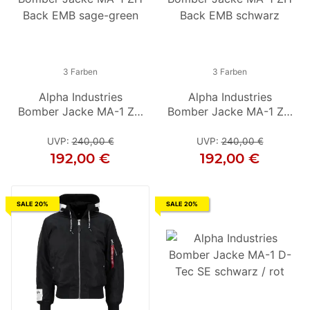
3 Farben
3 Farben
3 Farben
Alpha Industries
Alpha Industries
Alpha Industries
Bomber Jacke MA-1 ZH
Bomber Jacke MA-1 ZH
Bomber Jacke MA-1 ZH
Bo
Back EMB sage-green
Back EMB Camo Black
Back EMB schwarz
Camo
UVP
:
240,00 €
UVP
UVP
:
250,00 €
:
240,00 €
192,00 €
200,00 €
192,00 €
SALE 20%
SALE 20%