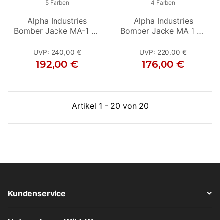
5 Farben
5 Farben
4 Farben
Alpha Industries
Alpha Industries
Alpha Industries
Bomber Jacke MA-1 D-
Bomber Jacke MA-1 D-
Bomber Jacke MA 1 D-
Bo
Tec SE schwarz /
Tec SE schwarz / grau
Tec schwarz / schwarz
schwarz
UVP
:
240,00 €
UVP
UVP
:
240,00 €
:
220,00 €
192,00 €
192,00 €
176,00 €
Artikel 1 - 20 von 20
Kundenservice