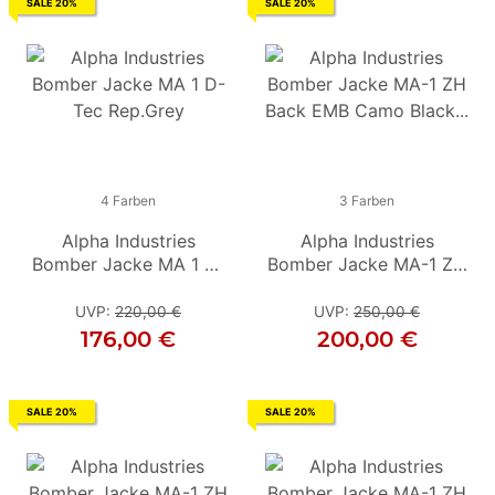
SALE 20%
SALE 20%
4 Farben
4 Farben
3 Farben
Alpha Industries
Alpha Industries
Alpha Industries
Bomber Jacke MA 1 D-
Bomber Jacke MA 1 D-
Bomber Jacke MA-1 ZH
Bo
Tec Rep.Grey
Tec Darkgreen / Black
Back EMB Camo Black
T
Camo
UVP
:
220,00 €
UVP
UVP
:
220,00 €
:
250,00 €
176,00 €
176,00 €
200,00 €
SALE 20%
SALE 20%