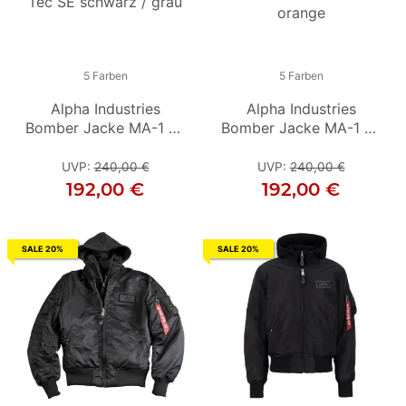
5 Farben
5 Farben
5 Farben
Alpha Industries
Alpha Industries
Alpha Industries
Bomber Jacke MA-1 D-
Bomber Jacke MA-1 D-
Bomber Jacke MA-1 D-
Bo
Tec SE schwarz / grau
Tec SE schwarz /
Tec SE schwarz /
T
orange
orange
UVP
:
240,00 €
UVP
UVP
:
240,00 €
:
240,00 €
192,00 €
192,00 €
192,00 €
SALE 20%
SALE 20%