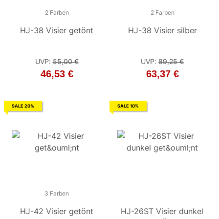
2 Farben
2 Farben
2 Farben
HJ-38 Visier getönt
HJ-38 Visier silber
HJ-38 Visier silber
UVP
:
55,00 €
UVP
UVP
:
89,25 €
:
89,25 €
46,53 €
63,37 €
63,37 €
SALE 20%
SALE 10%
3 Farben
3 Farben
HJ-42 Visier getönt
HJ-42 Visier silber
HJ-26ST Visier dunkel