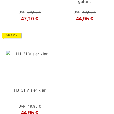
getönt
UVP
:
59,00 €
UVP
UVP
:
79,00 €
:
49,95 €
47,10 €
71,10 €
44,95 €
SALE 10%
HJ-31 Visier klar
UVP
:
49,95 €
44,95 €