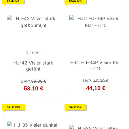
SALE 10%
SALE 10%
3 Farben
3 Farben
HJC HJ-34P Visier Klar
HJ-42 Visier stark
HJ-42 Visier getönt
- C10
getönt
UVP
:
49,00 €
UVP
:
59,00 €
UVP
:
59,00 €
44,10 €
53,10 €
47,10 €
SALE 25%
SALE 10%