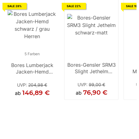
SALE 28%
SALE 22%
SALE 19
5 Farben
5 Farben
5 F
Bores-Gensler SRM3
Bores Lumberjack
Bores Lumberjack
Bores L
Slight Jethelm
Mo
Jacken-Hemd
Jacken-Hemd blau /
Jack
schwarz-matt
Nas
schwarz / grau
rot Herren
rostbrau
Herren
He
UVP
:
99,00 €
U
UVP
:
204,98 €
UVP
:
204,98 €
UVP
:
76,90 €
146,89 €
146,49 €
15
ab
ab
ab
ab