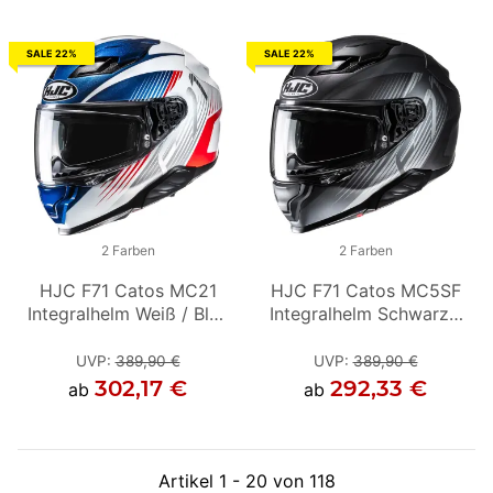
SALE 22%
SALE 22%
2 Farben
2 Farben
2 Farben
HJC F71 Catos MC21
HJC F71 Catos MC1
HJC F71 Catos MC5SF
HJ
Integralhelm Weiß / Blau
Integralhelm Schwarz /
Integralhelm Schwarz /
In
/ Rot
Rot
Grau
UVP
:
389,90 €
UVP
UVP
:
389,90 €
:
389,90 €
302,17 €
311,89 €
292,33 €
ab
ab
ab
Artikel 1 - 20 von 118