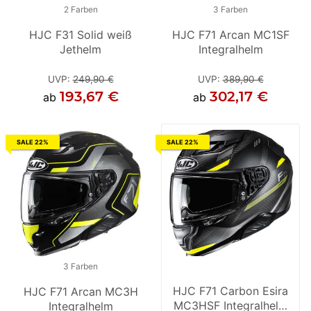
2 Farben
2 Farben
3 Farben
HJC F31 Solid weiß
HJC F31 Solid semi
HJC F71 Arcan MC1SF
Jethelm
matt schwarz Jethelm
Integralhelm
UVP
:
249,90 €
UVP
UVP
:
249,90 €
:
389,90 €
193,67 €
191,08 €
302,17 €
ab
ab
ab
SALE 22%
SALE 22%
3 Farben
3 Farben
HJC F71 Carbon Esira
HJC F71 Arcan MC3H
HJC F71 Arcan MC1SF
MC3HSF Integralhelm
Integralhelm
Integralhelm