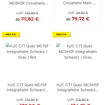
Crosshelm Matt-
MC6HSF Crosshelm
Crosshelm Rot / Weiss /
Cr
Schwarz
Schwarz / Rot / Gold
Schwarz
UVP
:
99,90 €
UVP
:
139,90 €
UVP
:
139,90 €
79,72 €
111,82 €
111,68 €
ab
ab
ab
SALE 21%
SALE 21%
HJC C71 Quez MC1SF
HJC C71 Quez MC5HSF
HJC C71 Quez MC5HSF
Integralhelm Schwarz /
Integralhelm Schwarz /
Integralhelm Schwarz /
Grau / Rot
Grau
Grau
UVP
:
179,90 €
UVP
UVP
:
179,90 €
:
179,90 €