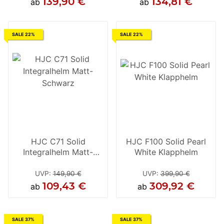
139,90 €
134,81 €
134,81 €
ab
ab
ab
SALE 22%
SALE 22%
HJC C71 Solid
HJC F100 Solid Pearl
Integralhelm Matt-
White Klapphelm
Schwarz
UVP
:
149,90 €
UVP
:
399,90 €
109,43 €
309,92 €
ab
ab
SALE 37%
SALE 37%