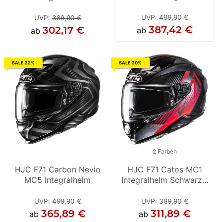
Schwarz / Gelb
UVP
:
499,90 €
UVP
:
389,90 €
UVP
:
389,90 €
387,42 €
302,17 €
302,17 €
ab
ab
ab
SALE 22%
SALE 20%
2 Farben
HJC F71 Carbon Nevio
HJC F71 Catos MC1
MC5 Integralhelm
Integralhelm Schwarz /
Rot
UVP
:
499,90 €
UVP
:
389,90 €
365,89 €
311,89 €
ab
ab