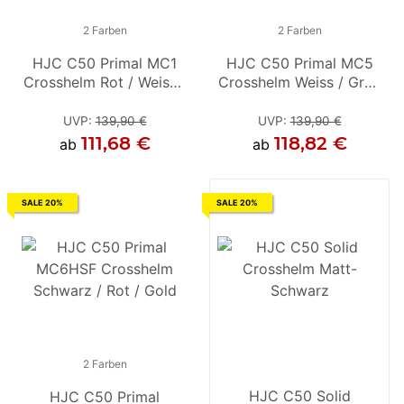
2 Farben
2 Farben
2 Farben
HJC C50 Primal MC1
HJC C50 Primal MC5
HJC C50 Primal MC5
Crosshelm Rot / Weiss /
Crosshelm Weiss / Grau
Crosshelm Weiss / Grau
Schwarz
/ Schwarz
/ Schwarz
S
UVP
:
139,90 €
UVP
UVP
:
139,90 €
:
139,90 €
111,68 €
118,82 €
118,82 €
ab
ab
ab
SALE 20%
SALE 20%
2 Farben
2 Farben
HJC C50 Solid
HJC C50 Primal
HJC C50 Primal MC1
H