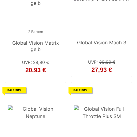
2 Farben
2 Farben
Global Vision Mach 3
Global Vision Matrix
Global Vision Matrix
gelb
schwarz
UVP
:
39,90 €
UVP
:
29,90 €
UVP
:
29,90 €
27,93 €
20,93 €
20,93 €
SALE 30%
SALE 30%