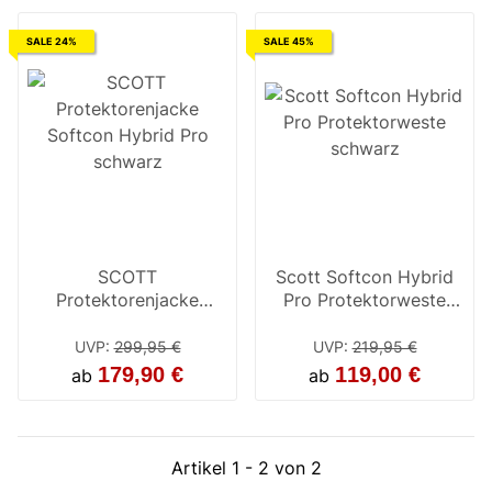
SALE 24%
SALE 45%
SCOTT
Scott Softcon Hybrid
Protektorenjacke
Pro Protektorweste
Softcon Hybrid Pro
schwarz
schwarz
UVP
:
299,95 €
UVP
:
219,95 €
179,90 €
119,00 €
ab
ab
Artikel 1 - 2 von 2