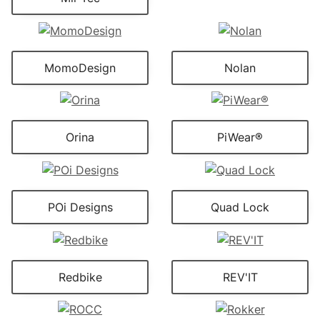
MomoDesign
Nolan
Orina
PiWear®
POi Designs
Quad Lock
Redbike
REV'IT