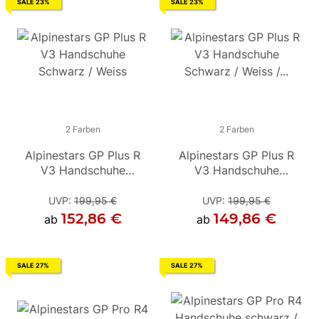
SALE 23%
SALE 23%
2 Farben
2 Farben
2 Farben
Alpinestars GP Plus R
Alpinestars GP Plus R
Alpinestars GP Plus R
V3 Handschuhe
V3 Handschuhe
V3 Handschuhe
Schwarz / Weiss
Schwarz / Weiss /
Schwarz / Weiss /
Hellrot
Hellrot
UVP
:
199,95 €
UVP
UVP
:
199,95 €
:
199,95 €
152,86 €
149,86 €
149,86 €
ab
ab
ab
SALE 27%
SALE 27%