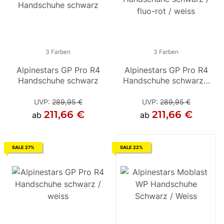
3 Farben
3 Farben
3 Farben
Alpinestars GP Pro R4
Alpinestars GP Pro R4
Alpinestars GP Pro R4
A
Handschuhe schwarz
Handschuhe schwarz /
Handschuhe schwarz /
Ha
fluo-rot / weiss
fluo-rot / weiss
UVP
:
289,95 €
UVP
UVP
:
289,95 €
:
289,95 €
211,66 €
211,66 €
211,66 €
ab
ab
ab
SALE 27%
SALE 22%