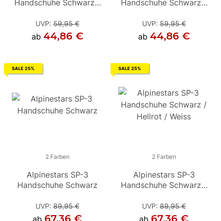
Handschuhe Schwarz /
Handschuhe Schwarz /
Handschuhe Schwarz /
Rot-Fluo
Weiss
Weiss
UVP
:
59,95 €
UVP
UVP
:
59,95 €
:
59,95 €
44,86 €
44,86 €
44,86 €
ab
ab
ab
SALE 25%
SALE 25%
2 Farben
2 Farben
2 Farben
Alpinestars SP-3
Alpinestars SP-3
Alpinestars SP-3
Handschuhe Schwarz
Handschuhe Schwarz /
Handschuhe Schwarz /
Hellrot / Weiss
Hellrot / Weiss
UVP
:
89,95 €
UVP
UVP
:
89,95 €
:
89,95 €
67,36 €
67,36 €
67,36 €
ab
ab
ab