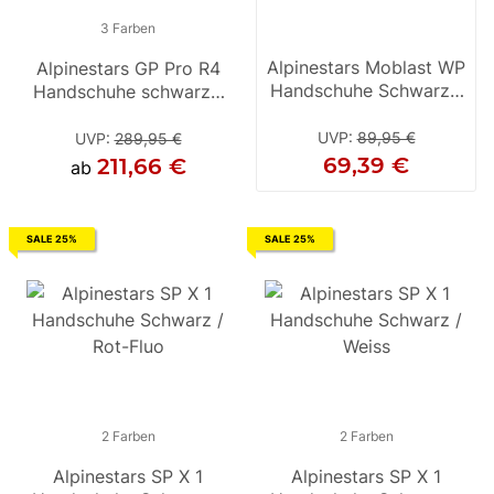
3 Farben
3 Farben
Alpinestars Moblast WP
Alpinestars GP Pro R4
Alpinestars GP Pro R4
A
Handschuhe Schwarz /
Handschuhe schwarz /
Handschuhe schwarz
Ha
Weiss
weiss
UVP
:
89,95 €
UVP
:
289,95 €
UVP
:
289,95 €
69,39 €
211,66 €
211,66 €
ab
ab
SALE 25%
SALE 25%
2 Farben
2 Farben
2 Farben
Alpinestars SP X 1
Alpinestars SP X 1
Alpinestars SP X 1