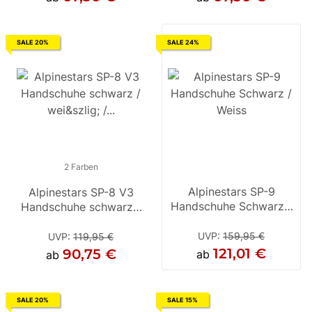
SALE 20%
SALE 24%
2 Farben
2 Farben
Alpinestars SP-9
Alpinestars SP-8 V3
Alpinestars SP-8 V3
Handschuhe Schwarz /
Handschuhe schwarz /
Handschuhe schwarz /
Ha
Weiss
weiß / rot-fluo
fluo-rot
UVP
:
159,95 €
UVP
:
119,95 €
UVP
:
119,95 €
121,01 €
90,75 €
87,56 €
ab
ab
ab
SALE 20%
SALE 15%