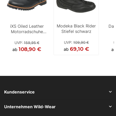
Modeka Black Rider
iXS Oiled Leather
iXS Oiled Leather
Day
Stiefel schwarz
Motorradschuhe
Motorradschuhe
schwarz
braun
UVP
:
109,90 €
UVP
:
159,95 €
UVP
:
159,95 €
U
69,10 €
108,90 €
104,90 €
ab
ab
ab
a
Kundenservice
Unternehmen Wild-Wear