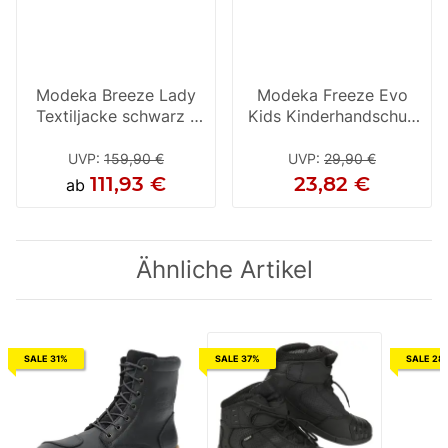
Modeka Breeze Lady
Modeka Freeze Evo
Textiljacke schwarz /
Kids Kinderhandschuh
grau
M
UVP
:
159,90 €
UVP
:
29,90 €
111,93 €
23,82 €
ab
Ähnliche Artikel
SALE 31%
SALE 37%
SALE 28