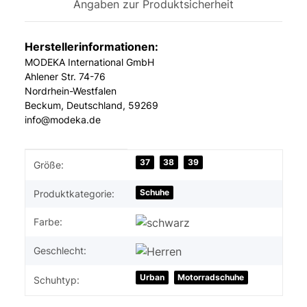
Angaben zur Produktsicherheit
Herstellerinformationen:
MODEKA International GmbH
Ahlener Str. 74-76
Nordrhein-Westfalen
Beckum, Deutschland, 59269
info@modeka.de
Produkteigenschaft
Wert
37
38
39
Größe:
Schuhe
Produktkategorie:
Farbe:
Geschlecht:
Urban
Motorradschuhe
Schuhtyp: