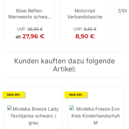
Büse Reflex-
Motorrad
S100
Warnweste schwarz
Verbandstasche
/ neon gelb
UVP
:
39,95 €
UVP
:
9,95 €
27,96 €
8,90 €
ab
Kunden kauften dazu folgende
Artikel:
SALE 29%
SALE 20%