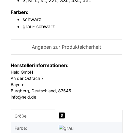
S, M, L, XL, XXL, 3XL, 4XL, 5XL
Farben:
schwarz
grau- schwarz
Angaben zur Produktsicherheit
Herstellerinformationen:
Held GmbH
An der Ostrach 7
Bayern
Burgberg, Deutschland, 87545
info@held.de
Produkteigenschaft
Wert
S
Größe:
Farbe: