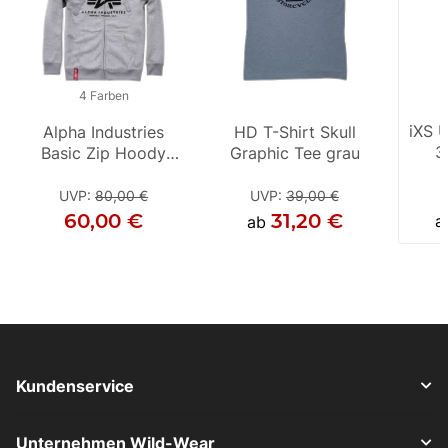
4 Farben
4 Farben
4 F
iXS 
Alpha Industries
Alpha Industries
HD T-Shirt Skull
Alpha I
HD T-
3
Basic Zip Hoody
Basic Zip Hoody
Graphic Tee grau
Graphi
Basic 
Fu
grau
Camo Black Camo
sc
sc
UVP
:
80,00 €
UVP
UVP
:
90,00 €
:
39,00 €
UVP
UV
:
60,00 €
67,50 €
31,20 €
60,
a
ab
ab
Kundenservice
Unternehmen Wild-Wear