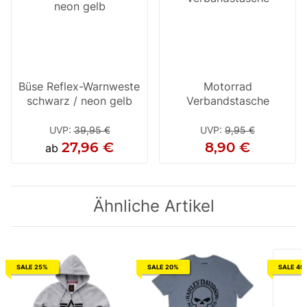
Büse Reflex-Warnweste
Motorrad
schwarz / neon gelb
Verbandstasche
UVP
:
39,95 €
UVP
:
9,95 €
27,96 €
8,90 €
ab
Ähnliche Artikel
SALE 25%
SALE 20%
SALE 49