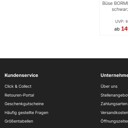
Büse BORMI
schwar
UVP
:
1
14
ab
Kundenservice
Unternehme
Click & Collect
Über uns
Retouren-Portal
Stellenangebo
Geschenkgutscheine
Zahlungsarten
Häufig gestellte Fragen
Versandkoste
Größentabellen
Öffnungszeite