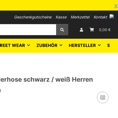
x
Geschenkgutscheine
Kasse
Merkzettel
Kontakt
0,00 €
REET WEAR
ZUBEHÖR
HERSTELLER
SALE
derhose schwarz / weiß Herren
H