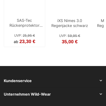
SAS-Tec
iXS Nimes 3.0
iXS
Mo
Rückenprotektor
Regenjacke schwarz
Regen
Rege
SCL-1/13 gelb
UVP
:
25,95 €
UVP
:
59,95 €
UV
23,30 €
35,00 €
ab
ab
Kundenservice
Unternehmen Wild-Wear