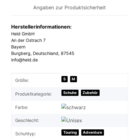
Angaben zur Produktsicherheit
Herstellerinformationen:
Held GmbH
An der Ostrach 7
Bayern
Burgberg, Deutschland, 87545
info@held.de
Produkteigenschaft
Wert
S
M
Größe:
Schuhe
Zubehör
Produktkategorie:
Farbe:
Geschlecht:
Touring
Adventure
Schuhtyp: