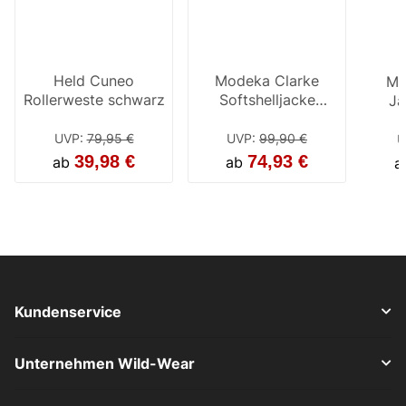
Held Cuneo
Modeka Clarke
Mo
Rollerweste schwarz
Softshelljacke
Ja
schwarz
UVP
:
79,95 €
UVP
:
99,90 €
U
39,98 €
74,93 €
ab
ab
a
Kundenservice
Unternehmen Wild-Wear