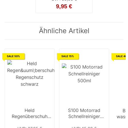
9,95 €
Ähnliche Artikel
SALE 50%
SALE 15%
SALE 40
Held
S100 Motorrad
Bü
Regenüberschuh
Schnellreiniger
wasse
Regenschutz
500ml