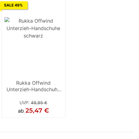
SALE 49%
Rukka Offwind
Unterzieh-Handschuhe
schwarz
UVP
:
49,95 €
25,47 €
ab