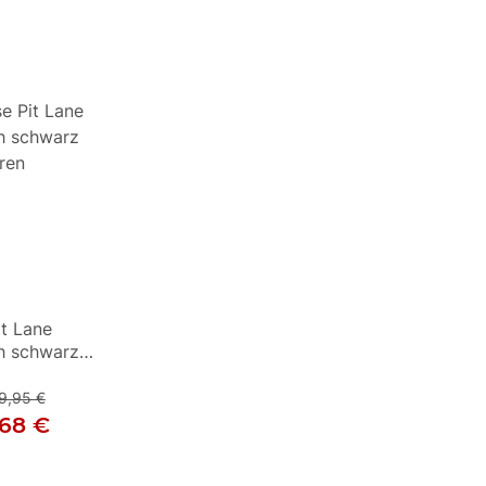
it Lane
Büse Pit Lane
h schwarz
Handschuh schwarz /
ren
weiß Herren
9,95 €
UVP
:
89,95 €
,68 €
67,46 €
ab