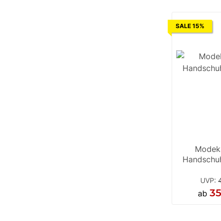
SALE 15%
Modek
Handschu
UVP
:
35
ab