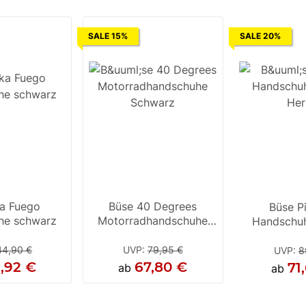
SALE 15%
SALE 20%
a Fuego
Büse 40 Degrees
Büse P
he schwarz
Motorradhandschuhe
Handschu
Schwarz
Her
44,90 €
UVP
:
79,95 €
UVP
:
8
,92 €
67,80 €
71
ab
ab