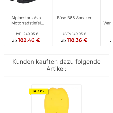
Alpinestars Ava
Büse B66 Sneaker
B
Motorradstiefel
Warn
Damen schwarz
UVP
:
249,95 €
UVP
:
149,95 €
182,46 €
118,36 €
ab
ab
a
Kunden kauften dazu folgende
Artikel:
SALE 10%