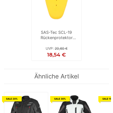
SAS-Tec SCL-19
Rückenprotektor
neongelb M
UVP
:
20,60 €
18,54 €
Ähnliche Artikel
SALE 20%
SALE 30%
SALE 15