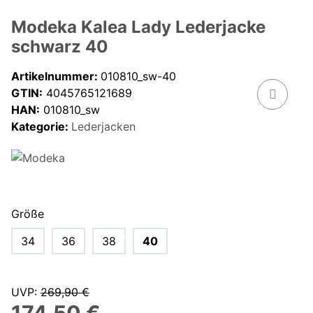
Modeka Kalea Lady Lederjacke
schwarz 40
Artikelnummer:
010810_sw-40
GTIN:
4045765121689
HAN:
010810_sw
Kategorie:
Lederjacken
Größe
34
36
38
40
UVP
:
269,90 €