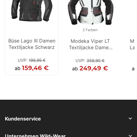
2 Farben
Büse Lago III Damen
Modeka Viper LT
Mode
Mo
Textiljacke Schwarz
Textiljacke Damen
Lady 
Lad
hellgrau /
Dame
Dam
dunkelgrau /
UVP
:
199,95 €
UVP
:
359,90 €
UV
schwarz
159,46 €
249,49 €
2
ab
ab
ab
a
Kundenservice
Unternehmen Wild-Wear