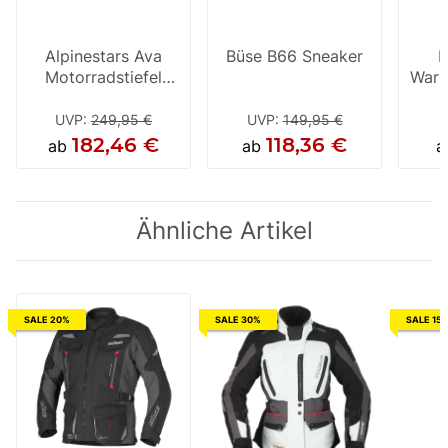
Alpinestars Ava
Büse B66 Sneaker
B
Motorradstiefel
Warn
Damen schwarz
UVP
:
249,95 €
UVP
:
149,95 €
182,46 €
118,36 €
ab
ab
a
Ähnliche Artikel
SALE 20%
SALE 30%
SALE 15