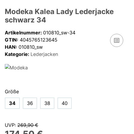
Modeka Kalea Lady Lederjacke
schwarz 34
Artikelnummer:
010810_sw-34
GTIN:
4045765123645
HAN:
010810_sw
Kategorie:
Lederjacken
Größe
34
36
38
40
UVP
:
269,90 €