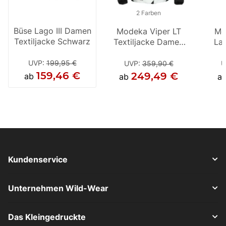
2 Farben
Büse Lago III Damen
Modeka Viper LT
Mode
Mo
Textiljacke Schwarz
Textiljacke Damen
Lady 
Lad
hellgrau /
Dame
Dam
dunkelgrau /
UVP
:
199,95 €
UVP
:
359,90 €
UV
U
schwarz
159,46 €
249,49 €
2
ab
ab
ab
a
Kundenservice
Unternehmen Wild-Wear
Das Kleingedruckte