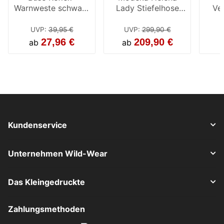
Warnweste schwarz
Lady Stiefelhose
Ve
/ neon gelb
schwarz
UVP
:
39,95 €
UVP
:
299,90 €
27,96 €
209,90 €
ab
ab
Kundenservice
Unternehmen Wild-Wear
Das Kleingedruckte
Zahlungsmethoden