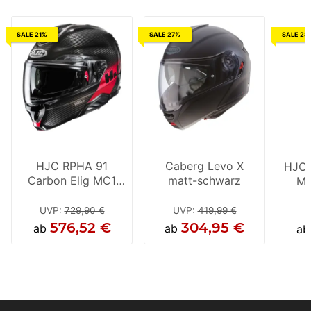
SALE 21%
SALE 27%
SALE 28
HJC RPHA 91
Caberg Levo X
HJC 
Carbon Elig MC1
matt-schwarz
MC
Klapphelm Schwarz
Sch
/ Rot
UVP
:
729,90 €
UVP
:
419,99 €
U
576,52 €
304,95 €
ab
ab
a