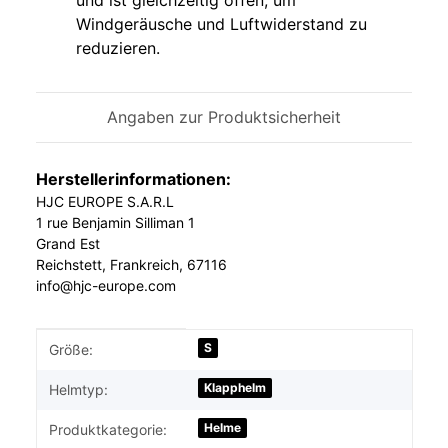
und ist gleichzeitig offen, um
Windgeräusche und Luftwiderstand zu
reduzieren.
Angaben zur Produktsicherheit
Herstellerinformationen:
HJC EUROPE S.A.R.L
1 rue Benjamin Silliman 1
Grand Est
Reichstett, Frankreich, 67116
info@hjc-europe.com
Produkteigenschaft
Wert
S
Größe:
Klapphelm
Helmtyp:
Helme
Produktkategorie: