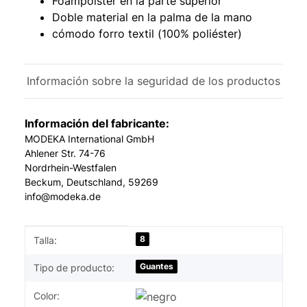
Foampolster en la parte superior
Doble material en la palma de la mano
cómodo forro textil (100% poliéster)
Información sobre la seguridad de los productos
Información del fabricante:
MODEKA International GmbH
Ahlener Str. 74-76
Nordrhein-Westfalen
Beckum, Deutschland, 59269
info@modeka.de
#productDetails.itemInformation#
#productDetails.itemValue#
8
Talla:
Guantes
Tipo de producto:
Color: