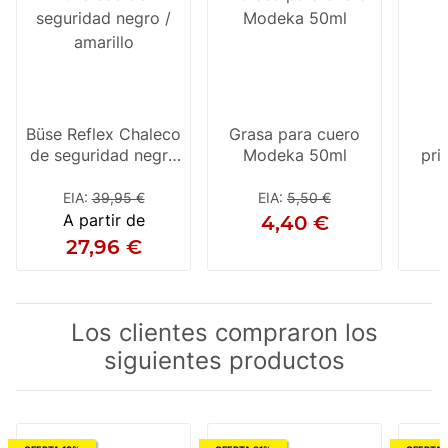
Büse Reflex Chaleco
Grasa para cuero
de seguridad negro
Modeka 50ml
pri
/ amarillo
par
EIA
:
39,95 €
EIA
:
5,50 €
A partir de
4,40 €
27,96 €
Los clientes compraron los
siguientes productos