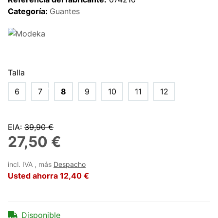
Categoría:
Guantes
Talla
6
7
8
9
10
11
12
EIA
:
39,90 €
27,50 €
incl. IVA , más
Despacho
Usted ahorra
12,40 €
Disponible