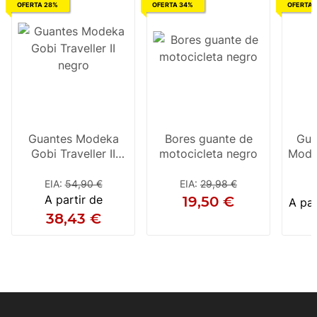
OFERTA 28%
OFERTA 34%
OFERTA 
Guantes Modeka
Bores guante de
Gua
Gobi Traveller II
motocicleta negro
Mode
negro
EIA
:
54,90 €
EIA
:
29,98 €
A partir de
19,50 €
A par
38,43 €