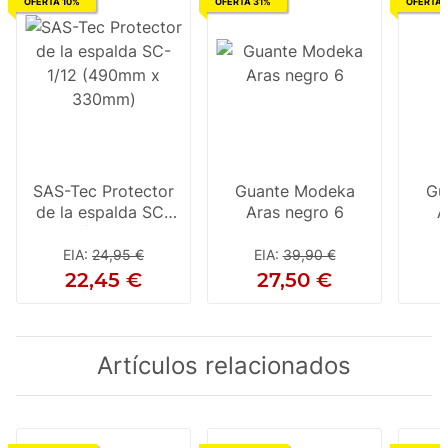
OFERTA 10%
OFERTA 31%
OFERTA 
SAS-Tec Protector
Guante Modeka
Gu
de la espalda SC-
Aras negro 6
A
1/12 (490mm x
330mm)
EIA
:
24,95 €
EIA
:
39,90 €
22,45 €
27,50 €
Artículos relacionados