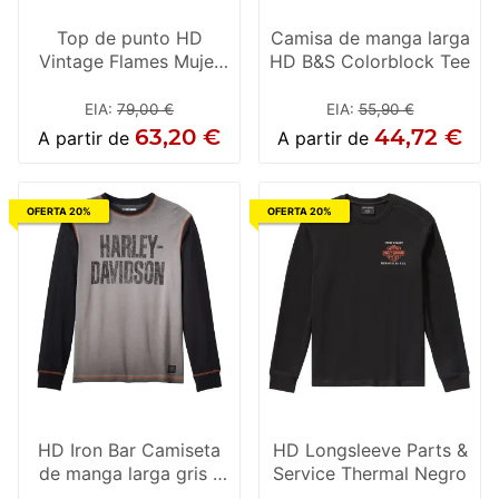
Top de punto HD
Camisa de manga larga
Vintage Flames Mujer
HD B&S Colorblock Tee
Negro
EIA
:
79,00 €
EIA
:
55,90 €
63,20 €
44,72 €
A partir de
A partir de
OFERTA 20%
OFERTA 20%
HD Iron Bar Camiseta
HD Longsleeve Parts &
de manga larga gris /
Service Thermal Negro
negro