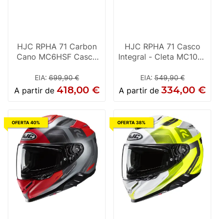
HJC RPHA 71 Carbon
HJC RPHA 71 Casco
Cano MC6HSF Casco
Integral - Cleta MC10SF
Integral negro / naranja
Negro / Blanco
EIA
:
699,90 €
EIA
:
549,90 €
418,00 €
334,00 €
A partir de
A partir de
OFERTA 40%
OFERTA 38%