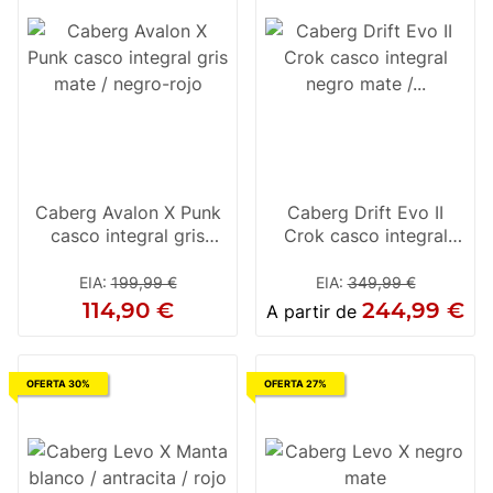
Caberg Avalon X Punk
Caberg Drift Evo II
casco integral gris
Crok casco integral
mate / negro-rojo
negro mate / antracita /
rojo
EIA
:
199,99 €
EIA
:
349,99 €
114,90 €
244,99 €
A partir de
OFERTA 30%
OFERTA 27%