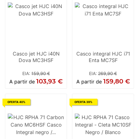
Casco jet HJC i40N
Casco integral HJC i71
Dova MC3HSF
Enta MC7SF
EIA
:
159,90 €
EIA
:
269,90 €
103,93 €
159,80 €
A partir de
A partir de
OFERTA 40%
OFERTA 39%