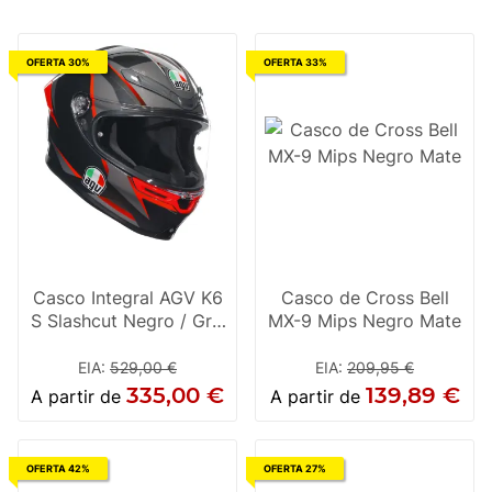
OFERTA 30%
OFERTA 33%
Casco Integral AGV K6
Casco de Cross Bell
S Slashcut Negro / Gris
MX-9 Mips Negro Mate
/ Rojo
EIA
:
529,00 €
EIA
:
209,95 €
335,00 €
139,89 €
A partir de
A partir de
OFERTA 42%
OFERTA 27%