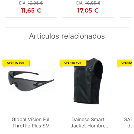
codo/rodilla/cadera
cod
EIA
:
12,95 €
EIA
:
18,95 €
(2 uds.) amarillo
u
11,65 €
17,05 €
Artículos relacionados
OFERTA 30%
OFERTA 40%
OFERTA 
Global Vision Full
Dainese Smart
SAS-
Throttle Plus SM
Jacket Hombre
do
Chaleco Airbag