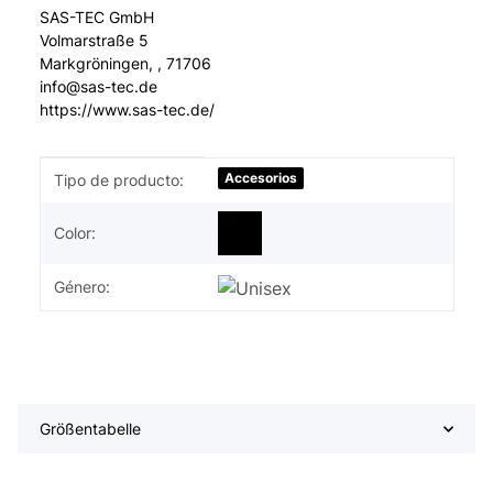
SAS-TEC GmbH
Volmarstraße 5
Markgröningen, , 71706
info@sas-tec.de
https://www.sas-tec.de/
#productDetails.itemInformation#
#productDetails.itemValue#
Accesorios
Tipo de producto:
Color:
Género:
Größentabelle