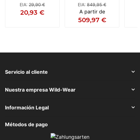
Cuero Negro
EIA
:
29,90 €
EIA
:
849,95 €
A partir de
20,93 €
509,97 €
Servicio al cliente
Nuestra empresa Wild-Wear
Información Legal
Métodos de pago