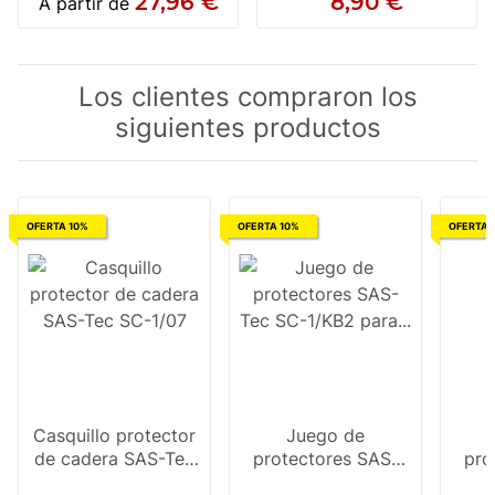
27,96 €
8,90 €
A partir de
Los clientes compraron los
siguientes productos
OFERTA 10%
OFERTA 10%
OFERTA 
Casquillo protector
Juego de
de cadera SAS-Tec
protectores SAS-
pro
SC-1/07
Tec SC-1/KB2 para
Tec