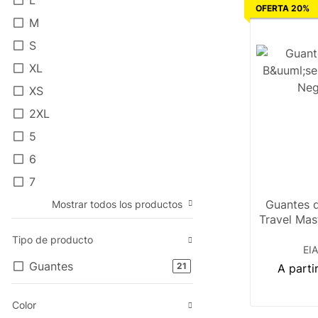
OFERTA 20%
M
S
XL
XS
2XL
5
6
7
Guantes d
Mostrar todos los productos
Travel Mas
Tipo de producto
EIA
Guantes
#global.productsFound#
21
A parti
Color