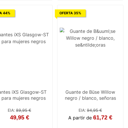
A 44%
OFERTA 35%
ntes iXS Glasgow-ST
Guante de Büse Willow
 para mujeres negros
negro / blanco, señoras
EIA
:
89,95 €
EIA
:
94,95 €
49,95 €
61,72 €
A partir de
S
M
L
XL
5
6