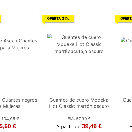
OFERTA 31%
OFERT
i Guantes negros
Guantes de cuero Modeka
Gua
a Mujeres
Hot Classic marrón oscuro
:
104,95 €
EIA
:
57,90 €
5,60 €
39,49 €
A partir de
A