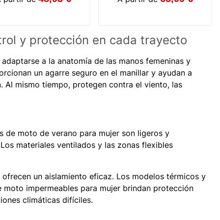
S
M
L
5
6
7
8
9
ol y protección en cada trayecto
 adaptarse a la anatomía de las manos femeninas y
rcionan un agarre seguro en el manillar y ayudan a
. Al mismo tiempo, protegen contra el viento, las
es de moto de verano para mujer son ligeros y
os materiales ventilados y las zonas flexibles
 ofrecen un aislamiento eficaz. Los modelos térmicos y
de moto impermeables para mujer brindan protección
ones climáticas difíciles.