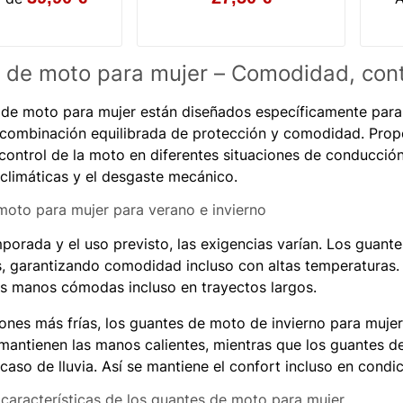
6
6
7
8
9
10
11
12
 de moto para mujer – Comodidad, contr
 de moto para mujer están diseñados específicamente para
combinación equilibrada de protección y comodidad. Propo
control de la moto en diferentes situaciones de conducción
climáticas y el desgaste mecánico.
oto para mujer para verano e invierno
porada y el uso previsto, las exigencias varían. Los guant
s, garantizando comodidad incluso con altas temperaturas. L
s manos cómodas incluso en trayectos largos.
ones más frías, los guantes de moto de invierno para mujer
mantienen las manos calientes, mientras que los guantes 
caso de lluvia. Así se mantiene el confort incluso en condici
 características de los guantes de moto para mujer