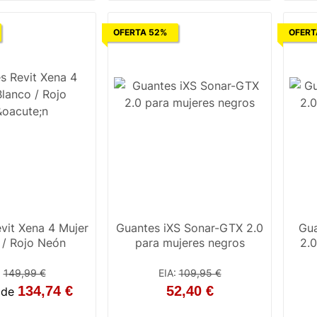
OFERTA 52%
OFERT
vit Xena 4 Mujer
Guantes iXS Sonar-GTX 2.0
Gua
 / Rojo Neón
para mujeres negros
2.0
:
149,99 €
EIA
:
109,95 €
134,74 €
52,40 €
r de
S
S
M
L
S
M
L
XL