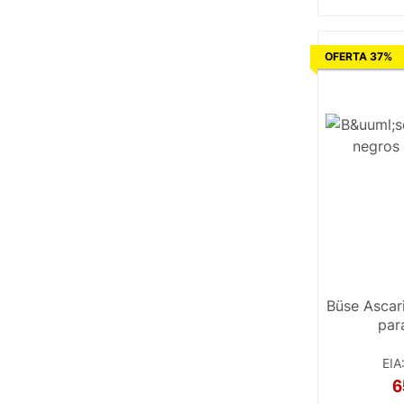
OFERTA 37%
Büse Ascar
par
EIA
6