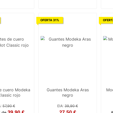
6
7
8
9
7
14
OFERTA 31%
OFERT
e cuero Modeka
Guantes Modeka Aras
Mod
lassic rojo
negro
A
:
57,90 €
EIA
:
39,90 €
39,90 €
27,50 €
r de
A