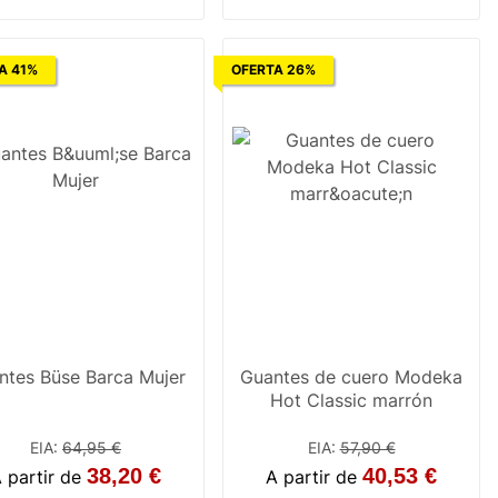
A 41%
OFERTA 26%
ntes Büse Barca Mujer
Guantes de cuero Modeka
Hot Classic marrón
EIA
:
64,95 €
EIA
:
57,90 €
38,20 €
40,53 €
 partir de
A partir de