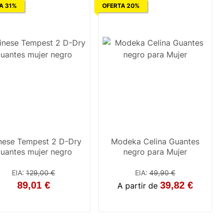
A 31%
OFERTA 20%
nese Tempest 2 D-Dry
Modeka Celina Guantes
uantes mujer negro
negro para Mujer
EIA
:
129,00 €
EIA
:
49,90 €
89,01 €
39,82 €
A partir de
XS
S
M
L
XL
XL