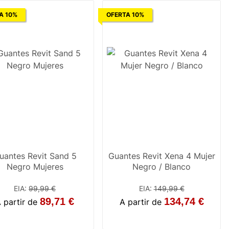
A 10%
OFERTA 10%
uantes Revit Sand 5
Guantes Revit Xena 4 Mujer
Negro Mujeres
Negro / Blanco
EIA
:
99,99 €
EIA
:
149,99 €
89,71 €
134,74 €
 partir de
A partir de
S
L
XL