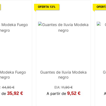
OFERTA 13%
OFERT
 Modeka Fuego
Guantes de lluvia Modeka
G
negro
negro
:
44,90 €
EIA
:
11,90 €
35,92 €
9,52 €
r de
A partir de
A
7
8
13
14
S
M
2XL