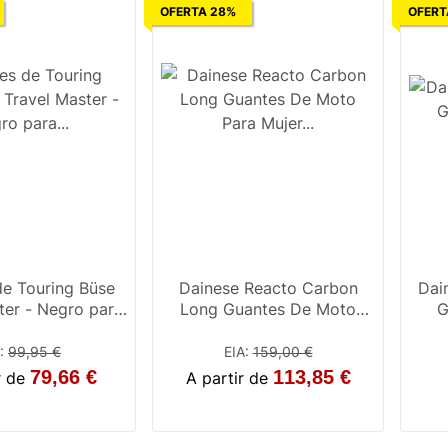
OFERTA 28%
OFERT
e Touring Büse
Dainese Reacto Carbon
Dai
ter - Negro para
Long Guantes De Moto
G
Mujer
Para Mujer Negro /
Antracite
:
99,95 €
EIA
:
159,00 €
79,66 €
113,85 €
r de
A partir de
5
6
7
8
XL