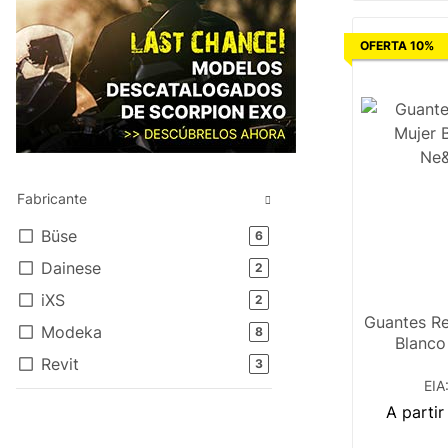
OFERTA 10%
Fabricante
Büse
#global.productsFound#
6
Dainese
#global.productsFound#
2
iXS
#global.productsFound#
2
Guantes Re
Modeka
#global.productsFound#
8
Blanco
Revit
#global.productsFound#
3
EIA
A parti
X