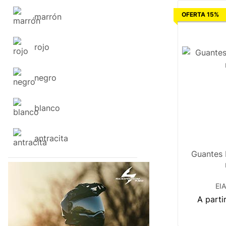
OFERTA 15%
marrón
rojo
negro
blanco
antracita
Guantes
EIA
A parti
6