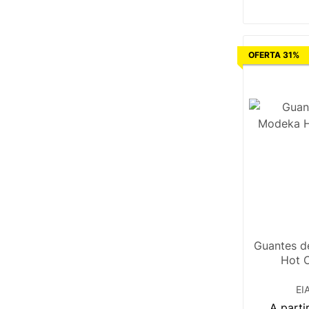
5
OFERTA 31%
Guantes d
Hot C
EI
A parti