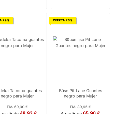
5
6
8
9
11
A 29%
OFERTA 26%
eka Tacoma guantes
Büse Pit Lane Guantes
negro para Mujer
negro para Mujer
EIA
:
69,90 €
EIA
:
89,95 €
48,93 €
65,90 €
 partir de
A partir de