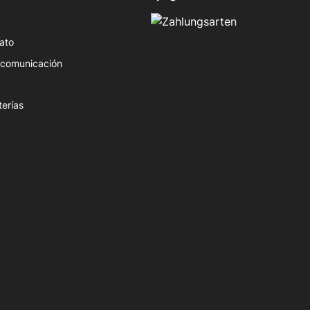
ato
e comunicación
terías