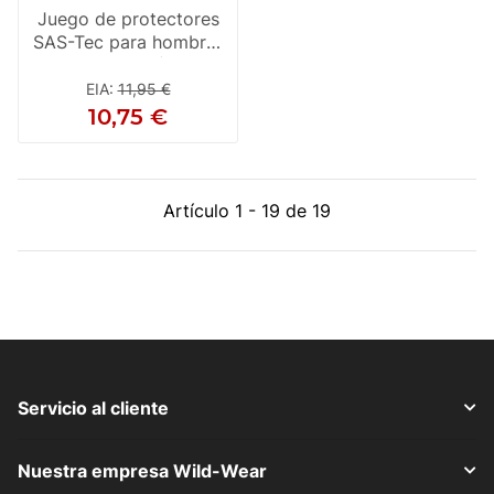
Juego de protectores
SAS-Tec para hombro,
codo y rodilla (2 uds.)
SC-1/02
EIA
:
11,95 €
10,75 €
Artículo 1 - 19 de 19
Servicio al cliente
Nuestra empresa Wild-Wear