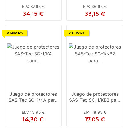
Negro
Negro
EIA
:
37,95 €
EIA
:
36,95 €
34,15 €
33,15 €
OFERTA 10%
OFERTA 10%
Juego de protectores
Juego de protectores
SAS-Tec SC-1/KA para
SAS-Tec SC-1/KB2 para
codo/rodilla/cadera (2
codo/rodilla/cadera (2
uds.) amarillo
uds.) amarillo
EIA
:
15,95 €
EIA
:
18,95 €
14,30 €
17,05 €