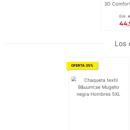
3D Comfort
Mu
EIA
:
4
44,
Los 
OFERTA 35%