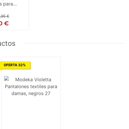
os para
cletas
,95 €
0 €
uctos
OFERTA 32%