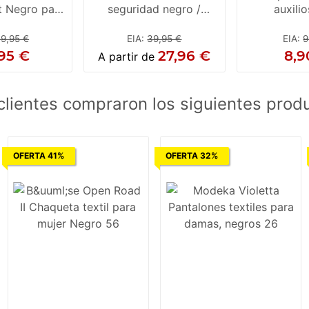
 Negro para
seguridad negro /
auxili
jer
amarillo
motoci
9,95 €
EIA
:
39,95 €
EIA
:
9
95 €
27,96 €
8,9
A partir de
clientes compraron los siguientes prod
OFERTA 41%
OFERTA 32%