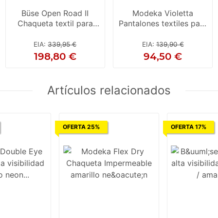
Büse Open Road II
Modeka Violetta
Chaqueta textil para
Pantalones textiles para
mujer Negro 56
damas, negros 26
EIA
:
339,95 €
EIA
:
139,90 €
198,80 €
94,50 €
Artículos relacionados
OFERTA 25%
OFERTA 17%