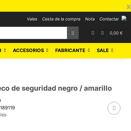
x
Vales
Cesta de la compra
Nota
Contactar
0,00 €
R
ACCESORIOS
FABRICANTE
SALE
co de seguridad negro / amarillo
9
189119
les