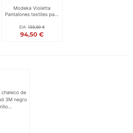
Modeka Violetta
Pantalones textiles para
damas, negros 27
EIA
:
139,90 €
94,50 €