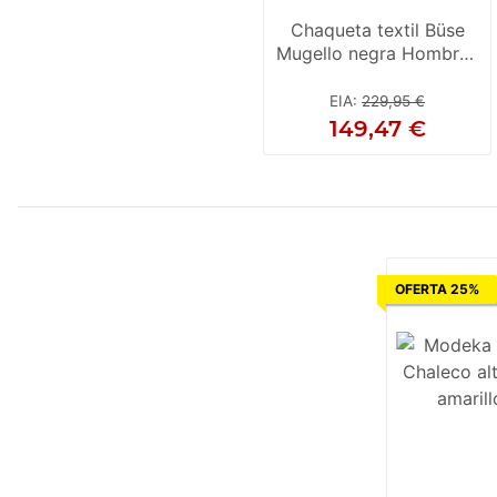
Chaqueta textil Büse
Mugello negra Hombres
5XL
EIA
:
229,95 €
149,47 €
OFERTA 25%