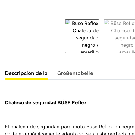
#productDetails.showMoreTabs#
Descripción de la
Größentabelle
Chaleco de seguridad BÜSE Reflex
El chaleco de seguridad para moto Büse Reflex en negro/a
corte ergonómicamente adaptado, se ajusta perfectament