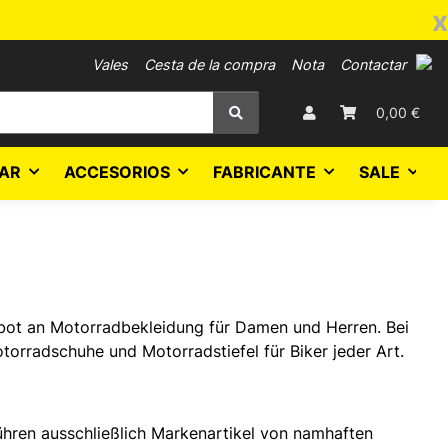
x
Vales
Cesta de la compra
Nota
Contactar
0,00 €
AR
ACCESORIOS
FABRICANTE
SALE
bot an Motorradbekleidung für Damen und Herren. Bei
rradschuhe und Motorradstiefel für Biker jeder Art.
führen ausschließlich Markenartikel von namhaften