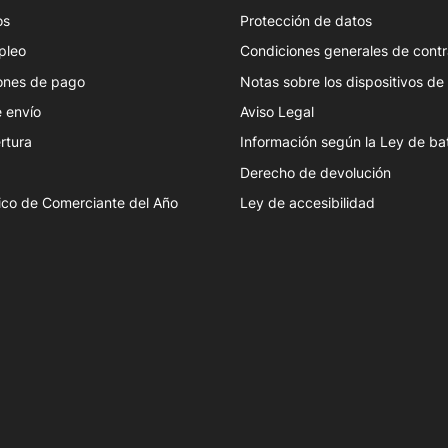
os
Protección de datos
pleo
Condiciones generales de contr
ones de pago
Notas sobre los dispositivos d
 envío
Aviso Legal
rtura
Información según la Ley de ba
Derecho de devolución
ico de Comerciante del Año
Ley de accesibilidad