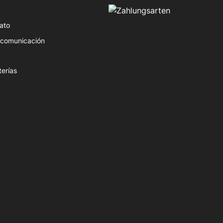
ato
e comunicación
terías