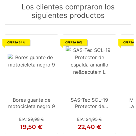
Los clientes compraron los
siguientes productos
OFERTA 34%
OFERTA 10%
OFERTA 
Bores guante de
SAS-Tec SCL-19
Mo
motocicleta negro 9
Protector de
Lad
espalda amarillo
te
neón L
EIA
:
29,98 €
EIA
:
24,95 €
E
19,50 €
22,40 €