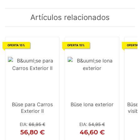
Artículos relacionados
OFERTA 15%
OFERTA 15%
OFERTA 
Büse para Carros
Büse lona exterior
Büse 
Exterior II
visib
/ 
EIA
:
66,95 €
EIA
:
54,95 €
56,80 €
46,60 €