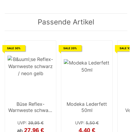
Passende Artikel
SALE 30%
SALE 20%
SALE 10
Büse Reflex-
Modeka Lederfett
Warnweste schwarz
50ml
Ve
/ neon gelb
UVP
:
39,95 €
UVP
:
5,50 €
27,96 €
4,40 €
ab