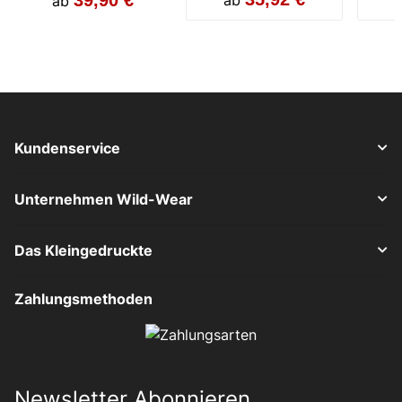
39,90 €
40,53 €
3
ab
ab
ab
ab
Kundenservice
Unternehmen Wild-Wear
Das Kleingedruckte
Zahlungsmethoden
Newsletter Abonnieren