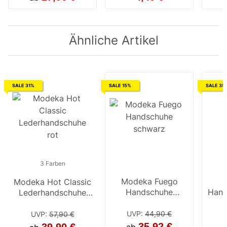
Ähnliche Artikel
SALE 31%
SALE 15%
SALE 35
3 Farben
3 Farben
3 F
Modeka Fuego
Modeka Hot Classic
Modeka Hot classic
Modeka H
Handschuhe
Hand
Lederhandschuhe
Lederhandschuhe
Lederh
schwarz
/
rot
braun
dunk
UVP
:
44,90 €
UVP
:
57,90 €
UVP
:
57,90 €
UVP
:
35,92 €