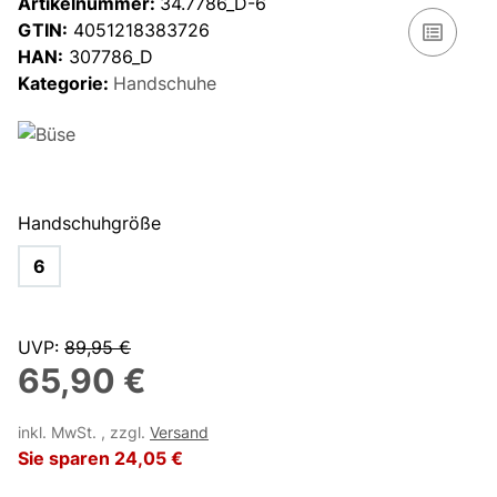
Artikelnummer:
34.7786_D-6
GTIN:
4051218383726
HAN:
307786_D
Kategorie:
Handschuhe
Handschuhgröße
6
UVP
:
89,95 €
65,90 €
inkl. MwSt. , zzgl.
Versand
Sie sparen
24,05 €