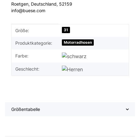
Roetgen, Deutschland, 52159
info@buese.com
Produkteigenschaft
Wert
31
Größe:
Motorradhosen
Produktkategorie:
Farbe:
Geschlecht:
Größentabelle