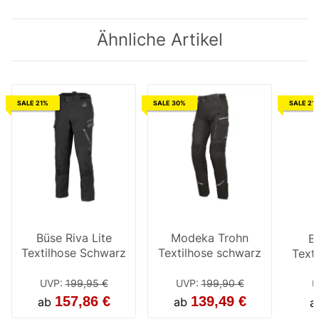
Ähnliche Artikel
SALE 21%
SALE 30%
SALE 21
Büse Riva Lite
Modeka Trohn
Bü
Textilhose Schwarz
Textilhose schwarz
Text
UVP
:
199,95 €
UVP
:
199,90 €
U
157,86 €
139,49 €
ab
ab
a