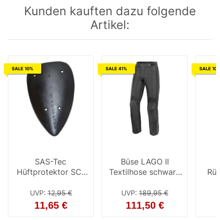
Kunden kauften dazu folgende
Artikel:
SALE 10%
SALE 41%
SALE 10
SAS-Tec
Büse LAGO II
Hüftprotektor SC-
Textilhose schwarz
Rüc
1/07
Herren 32 Kurz
SC-
UVP
:
12,95 €
UVP
:
189,95 €
11,65 €
111,50 €