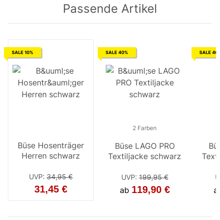
Passende Artikel
SALE 10%
SALE 40%
SALE 40
2 Farben
Büse Hosenträger
Büse LAGO PRO
Büse
Bü
Herren schwarz
Textiljacke schwarz
Textil
Text
/ 
UVP
:
34,95 €
UVP
:
199,95 €
UV
U
31,45 €
119,90 €
ab
ab
a