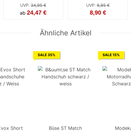
UVP
:
34,95 €
UVP
:
9,95 €
24,47 €
8,90 €
ab
Ähnliche Artikel
SALE 35%
SALE 15%
vox Short
Modeka Evox Short
Büse ST Match
Modeka Evox 
Büse ST 
Modek