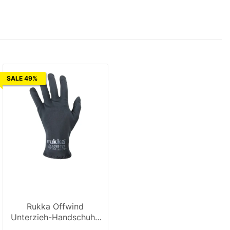
SALE 49%
Rukka Offwind
Unterzieh-Handschuhe
schwarz