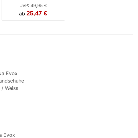
UVP
:
49,95 €
25,47 €
ab
Short
Match
a Evox
Modeka Evox