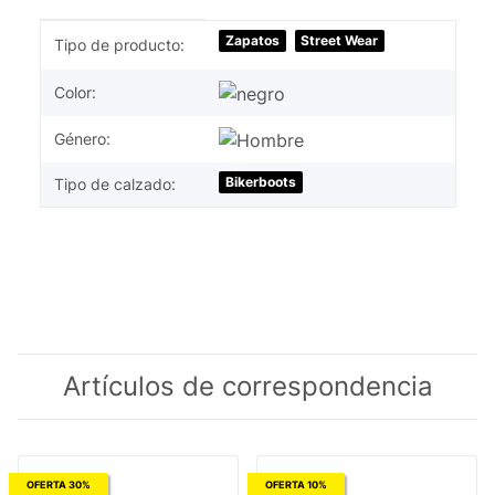
#productDetails.itemInformation#
#productDetails.itemValue#
Zapatos
Street Wear
Tipo de producto:
Color:
Género:
Bikerboots
Tipo de calzado:
Artículos de correspondencia
OFERTA 30%
OFERTA 10%