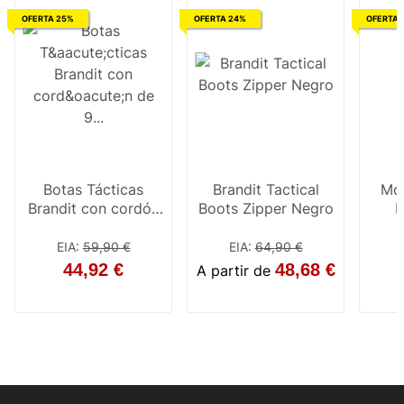
OFERTA 25%
OFERTA 24%
OFERTA 
Botas Tácticas
Brandit Tactical
Mod
Brandit con cordón
Boots Zipper Negro
B
de 9 agujeros negro
EIA
:
59,90 €
EIA
:
64,90 €
E
44,92 €
48,68 €
A partir de