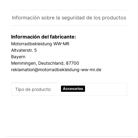
Información sobre la seguridad de los productos
Información del fabricante:
Motorradbekleidung WW-MR
Altvaterstr. 5
Bayern
Memmingen, Deutschland, 87700
reklamation@motorradbekleidung-ww-mr.de
#productDetails.itemInformation#
#productDetails.itemValue#
Accesorios
Tipo de producto: