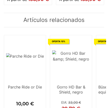
Artículos relacionados
OFERTA 10%
OFERTA 
Parche Ride or Die
Gorro HD Bar &
Büse 
Shield, negro
equip
EIA
:
33,00 €
10,00 €