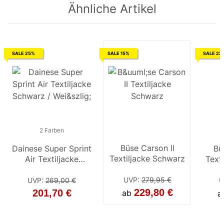
Ähnliche Artikel
SALE 25%
SALE 15%
SALE 22
2 Farben
2 Farben
Büse Carson II
Dainese Super Sprint
Dainese Super Sprint
Bü
Textiljacke Schwarz
Air Textiljacke
Air Textiljacke
Text
Schwarz / Weiß
Schwarz / Weiß /
/
Rot
UVP
:
279,95 €
UVP
:
269,00 €
UVP
:
269,00 €
U
229,80 €
201,70 €
215,20 €
ab
a