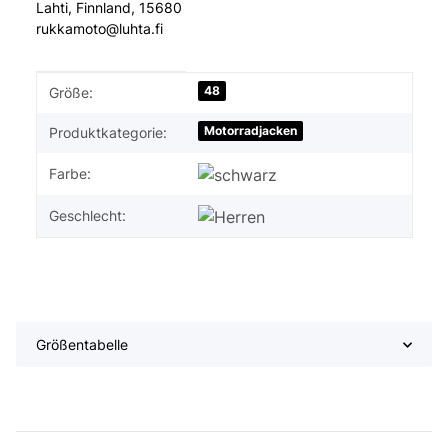
Lahti, Finnland, 15680
rukkamoto@luhta.fi
Produkteigenschaft
Wert
48
Größe:
Motorradjacken
Produktkategorie:
Farbe:
Geschlecht:
Größentabelle