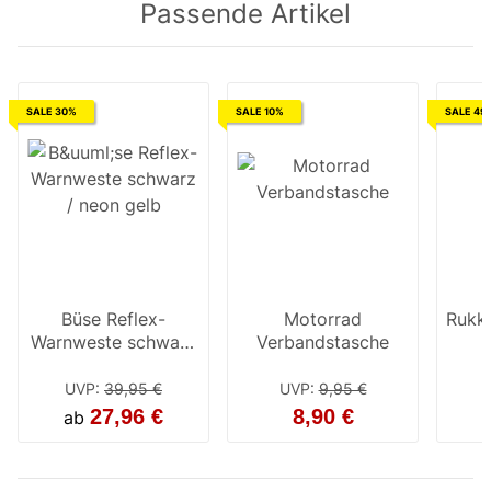
Passende Artikel
SALE 30%
SALE 10%
SALE 49
Büse Reflex-
Motorrad
Rukk
Warnweste schwarz
Verbandstasche
/ neon gelb
UVP
:
39,95 €
UVP
:
9,95 €
27,96 €
8,90 €
ab