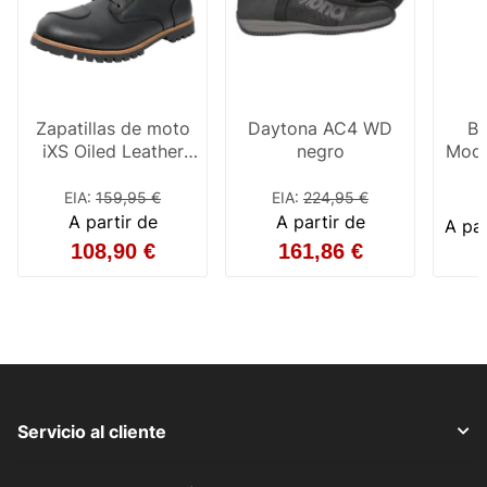
Zapatillas de moto
Daytona AC4 WD
Bo
iXS Oiled Leather
negro
Mode
negro
EIA
:
159,95 €
EIA
:
224,95 €
E
A partir de
A partir de
A pa
108,90 €
161,86 €
Servicio al cliente