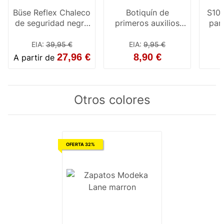
Büse Reflex Chaleco
Botiquín de
S100
de seguridad negro
primeros auxilios
par
/ amarillo
para motocicletas
EIA
:
39,95 €
EIA
:
9,95 €
27,96 €
8,90 €
A partir de
Otros colores
OFERTA 32%