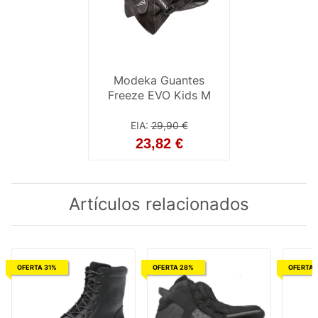
Modeka Guantes
Freeze EVO Kids M
EIA
:
29,90 €
23,82 €
Artículos relacionados
OFERTA 31%
OFERTA 28%
OFERTA 