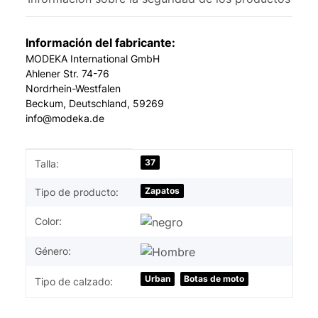
Información del fabricante:
MODEKA International GmbH
Ahlener Str. 74-76
Nordrhein-Westfalen
Beckum, Deutschland, 59269
info@modeka.de
#productDetails.itemInformation#
#productDetails.itemValue#
37
Talla:
Zapatos
Tipo de producto:
Color:
Género:
Urban
Botas de moto
Tipo de calzado: