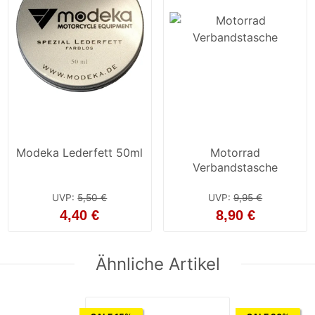
Modeka Lederfett 50ml
Motorrad
Verbandstasche
UVP
:
5,50 €
UVP
:
9,95 €
4,40 €
8,90 €
Ähnliche Artikel