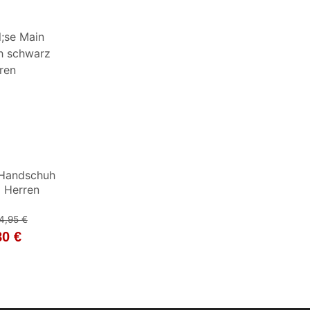
 Handschuh
 Herren
4,95 €
80 €