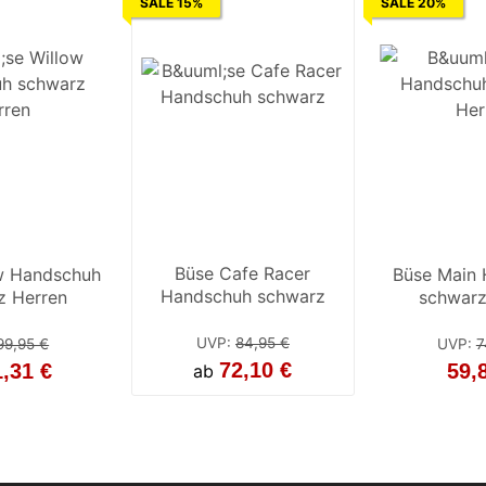
SALE 15%
SALE 20%
Büse Cafe Racer
w Handschuh
Büse Main
Handschuh schwarz
z Herren
schwarz
UVP
:
84,95 €
99,95 €
UVP
:
7
72,10 €
1,31 €
59,
ab