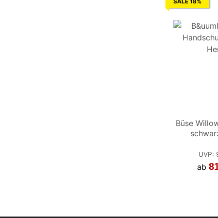
SALE 18%
Büse Willo
schwar
UVP
:
8
ab