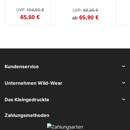
Damen
Damen
/ w
Moto
UVP
:
104,95 €
UVP
:
89,95 €
UV
65,60 €
65,90 €
ab
ab
Kundenservice
Unternehmen Wild-Wear
Das Kleingedruckte
Zahlungsmethoden