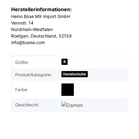
Herstellerinformationen:
Heino Büse MX Import GmbH
Vennstr. 14
Nordrhein-Westfalen
Roetgen, Deutschland, 52159
info@buese.com
Produkteigenschaft
Wert
8
Größe:
Handschuhe
Produktkategorie:
Farbe:
Geschlecht: