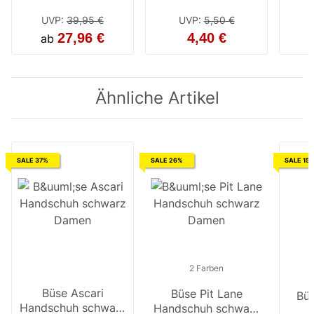
/ neon gelb
UVP
:
39,95 €
UVP
:
5,50 €
27,96 €
4,40 €
ab
Ähnliche Artikel
SALE 37%
SALE 26%
SALE 15
2 Farben
Büse Ascari
Büse Pit Lane
Büs
Bü
Handschuh schwarz
Handschuh schwarz
Handsc