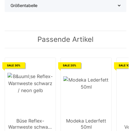
Größentabelle
Passende Artikel
SALE 30%
SALE 20%
SALE 10
Büse Reflex-
Modeka Lederfett
Warnweste schwarz
50ml
Ve