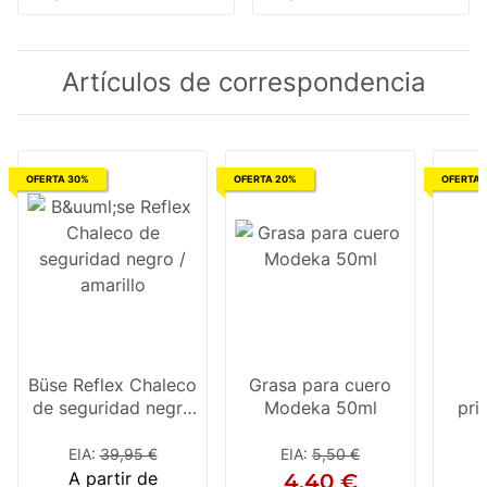
Artículos de correspondencia
OFERTA 30%
OFERTA 20%
OFERTA 
Büse Reflex Chaleco
Grasa para cuero
de seguridad negro
Modeka 50ml
pri
/ amarillo
par
EIA
:
39,95 €
EIA
:
5,50 €
A partir de
4,40 €