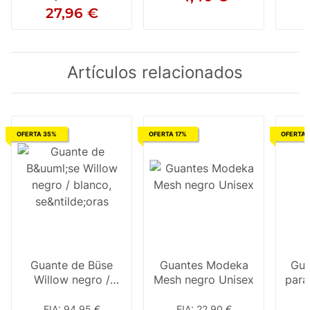
27,96 €
Artículos relacionados
OFERTA 35%
OFERTA 17%
OFERTA 
Guante de Büse
Guantes Modeka
Gua
Willow negro /
Mesh negro Unisex
para
blanco, señoras
De
EIA
:
94,95 €
EIA
:
22,90 €