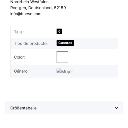
Nordrhein-Westfalen
Roetgen, Deutschland, 52159
info@buese.com
#productDetails.itemInformation#
#productDetails.itemValue#
6
Talla:
Guantes
Tipo de producto:
Color:
Género:
Größentabelle