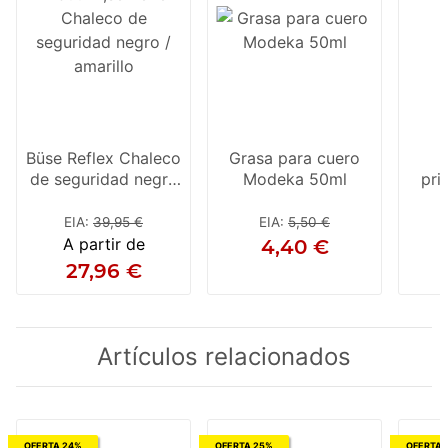
Büse Reflex Chaleco
Grasa para cuero
de seguridad negro
Modeka 50ml
pri
/ amarillo
par
EIA
:
39,95 €
EIA
:
5,50 €
A partir de
4,40 €
27,96 €
Artículos relacionados
OFERTA 24%
OFERTA 25%
OFERTA 