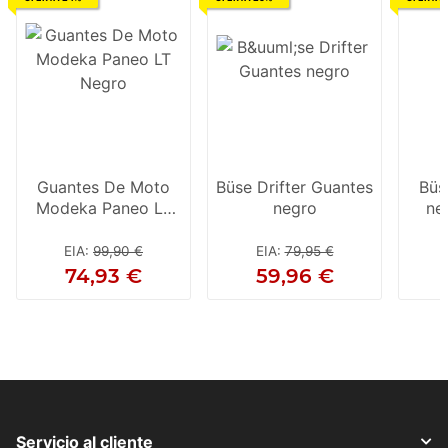
Guantes De Moto
Büse Drifter Guantes
Büs
Modeka Paneo LT
negro
ne
Negro
EIA
:
99,90 €
EIA
:
79,95 €
74,93 €
59,96 €
Servicio al cliente