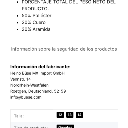
PORCENTAJE TOTAL DEL PESO NETO DEL
PRODUCTO:
50% Poliéster
30% Cuero
20% Aramida
Información sobre la seguridad de los productos
Información del fabricante:
Heino Büse MX Import GmbH
Vennstr. 14
Nordrhein-Westfalen
Roetgen, Deutschland, 52159
info@buese.com
#productDetails.itemInformation#
#productDetails.itemValue#
12
13
14
Talla:
Guantes
Tipo de producto: