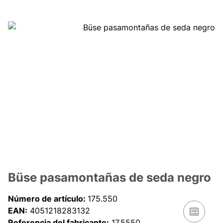
Büse pasamontañas de seda negro
Número de artículo:
175.550
EAN:
4051218283132
Referencia del fabricante:
17.5550