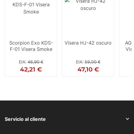
Scorpion Exo KDS-
Visera HJ-42 oscuro
AGV
F-01 Visera Smoke
Vis
EIA
:
46,90 €
EIA
:
59,00 €
42,21 €
47,10 €
Servicio al cliente