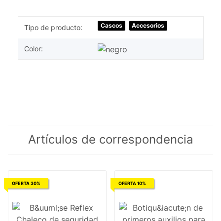
#productDetails.itemInformation#
#productDetails.itemValue#
Cascos
Accesorios
Tipo de producto:
Color:
Artículos de correspondencia
OFERTA 30%
OFERTA 10%