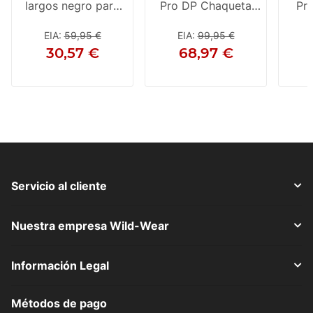
largos negro para
Pro DP Chaqueta
Pr
Mujeres
impermeable para
imp
damas, amarillo
d
EIA
:
59,95 €
EIA
:
99,95 €
30,57 €
68,97 €
Servicio al cliente
Nuestra empresa Wild-Wear
Información Legal
Métodos de pago