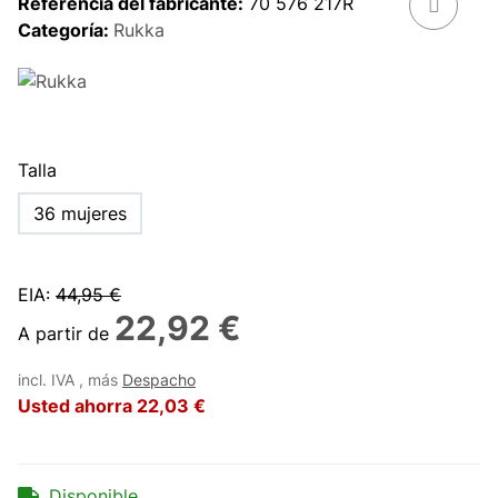
Referencia del fabricante:
70 576 217R
Categoría:
Rukka
Talla
36 mujeres
EIA
:
44,95 €
22,92 €
A partir de
incl. IVA , más
Despacho
Usted ahorra
22,03 €
Disponible