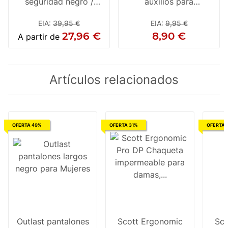
seguridad negro /
auxilios para
amarillo
motocicletas
EIA
:
39,95 €
EIA
:
9,95 €
27,96 €
8,90 €
A partir de
Artículos relacionados
OFERTA 49%
OFERTA 31%
OFERTA 
Outlast pantalones
Scott Ergonomic
Sco