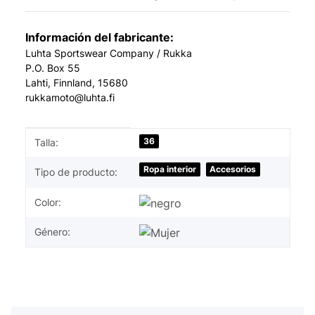
Información del fabricante:
Luhta Sportswear Company / Rukka
P.O. Box 55
Lahti, Finnland, 15680
rukkamoto@luhta.fi
#productDetails.itemInformation#
#productDetails.itemValue#
36
Talla:
Ropa interior
Accesorios
Tipo de producto:
Color:
Género: