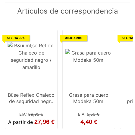
Artículos de correspondencia
OFERTA 30%
OFERTA 20%
OFERTA 
Büse Reflex Chaleco
Grasa para cuero
de seguridad negro
Modeka 50ml
pri
/ amarillo
par
EIA
:
39,95 €
EIA
:
5,50 €
27,96 €
4,40 €
A partir de