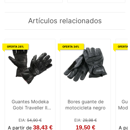
Artículos relacionados
OFERTA 28%
OFERTA 34%
OFERTA 
Guantes Modeka
Bores guante de
Gua
Gobi Traveller II
motocicleta negro
Mode
negro
EIA
:
54,90 €
EIA
:
29,98 €
38,43 €
19,50 €
A partir de
A pa