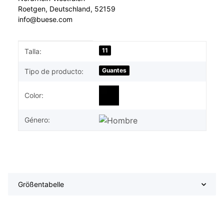
Roetgen, Deutschland, 52159
info@buese.com
#productDetails.itemInformation#
#productDetails.itemValue#
11
Talla:
Guantes
Tipo de producto:
Color:
Género:
Größentabelle