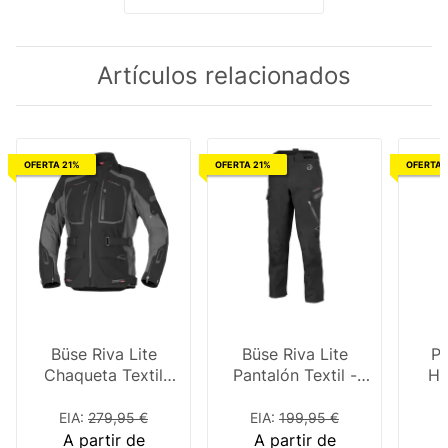
Artículos relacionados
OFERTA 21%
OFERTA 21%
OFERTA 
Büse Riva Lite
Büse Riva Lite
Pa
Chaqueta Textil
Pantalón Textil -
Hi
Negro / Antracita
Negro
EIA
:
279,95 €
EIA
:
199,95 €
E
A partir de
A partir de