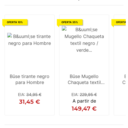
OFERTA 10%
OFERTA 35%
OFERTA 
Büse tirante negro
Büse Mugello
B
para Hombre
Chaqueta textil
Ch
negro / verde neón,
ne
hombres
EIA
:
34,95 €
EIA
:
229,95 €
E
A partir de
31,45 €
149,47 €