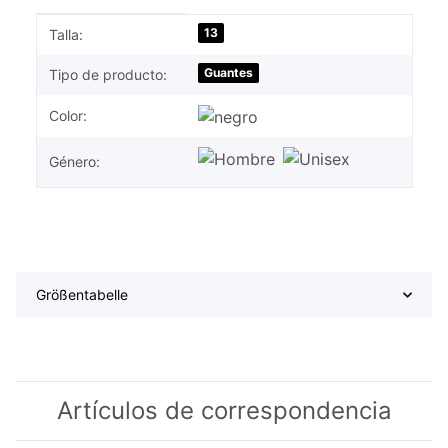
#productDetails.itemInformation#
#productDetails.itemValue#
13
Talla:
Guantes
Tipo de producto:
Color:
Género:
Größentabelle
Artículos de correspondencia