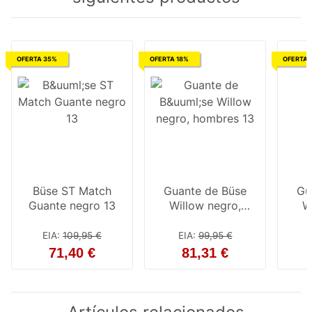
OFERTA 35%
OFERTA 18%
OFERTA 
Büse ST Match
Guante de Büse
Gu
Guante negro 13
Willow negro,
W
hombres 13
EIA
:
109,95 €
EIA
:
99,95 €
71,40 €
81,31 €