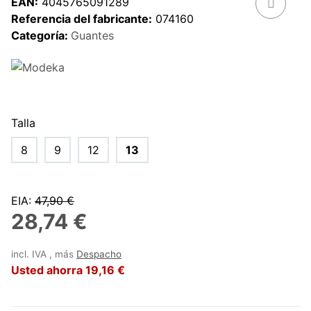
EAN:
4045765091289
Referencia del fabricante:
074160
Categoría:
Guantes
Talla
8
9
12
13
EIA
:
47,90 €
28,74 €
incl. IVA , más
Despacho
Usted ahorra
19,16 €