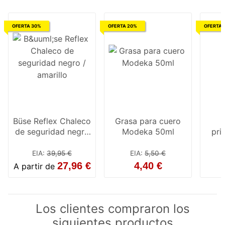
OFERTA 30%
OFERTA 20%
OFERTA 
Büse Reflex Chaleco
Grasa para cuero
de seguridad negro
Modeka 50ml
pri
/ amarillo
par
EIA
:
39,95 €
EIA
:
5,50 €
27,96 €
4,40 €
A partir de
Los clientes compraron los
siguientes productos