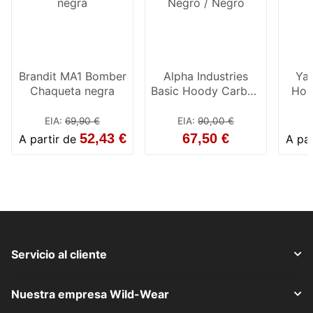
Brandit MA1 Bomber
Alpha Industries
Ya
Chaqueta negra
Basic Hoody Carbon
Hom
Negro / Negro
EIA
:
69,90 €
EIA
:
90,00 €
52,43 €
67,50 €
A partir de
A pa
Servicio al cliente
Nuestra empresa Wild-Wear