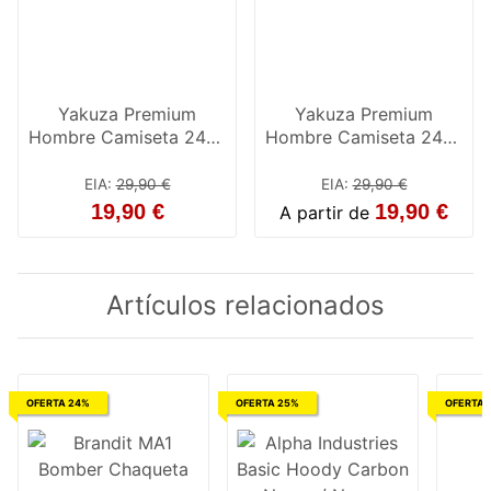
Yakuza Premium
Yakuza Premium
Hombre Camiseta 2407
Hombre Camiseta 2407
rojo
negro
EIA
:
29,90 €
EIA
:
29,90 €
19,90 €
19,90 €
A partir de
Artículos relacionados
OFERTA 24%
OFERTA 25%
OFERTA 