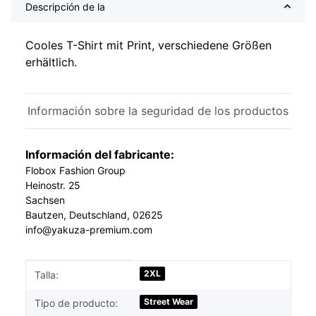
Descripción de la
Cooles T-Shirt mit Print, verschiedene Größen
erhältlich.
Información sobre la seguridad de los productos
Información del fabricante:
Flobox Fashion Group
Heinostr. 25
Sachsen
Bautzen, Deutschland, 02625
info@yakuza-premium.com
#productDetails.itemInformation#
#productDetails.itemValue#
2XL
Talla:
Street Wear
Tipo de producto: