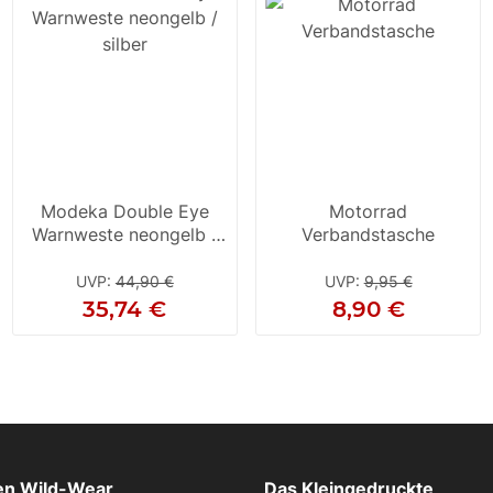
Modeka Double Eye
Motorrad
Warnweste neongelb /
Verbandstasche
silber
UVP
:
44,90 €
UVP
:
9,95 €
35,74 €
8,90 €
n Wild-Wear
Das Kleingedruckte