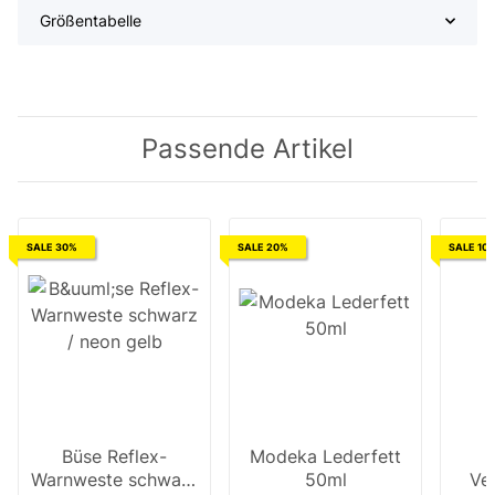
Größentabelle
Passende Artikel
SALE 30%
SALE 20%
SALE 10
Büse Reflex-
Modeka Lederfett
Warnweste schwarz
50ml
Ve