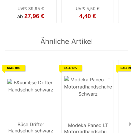
/ neon gelb
UVP
:
39,95 €
UVP
:
5,50 €
27,96 €
4,40 €
ab
Ähnliche Artikel
SALE 10%
SALE 10%
SALE 28
M
Büse Drifter
Büse Drifter
Modeka Paneo LT
Handschuh schwarz
Handschuh braun
Motorradhandschuhe