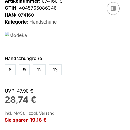
Artikelnummer:
074160-9
GTIN:
4045765086346
HAN:
074160
Kategorie:
Handschuhe
Handschuhgröße
8
9
12
13
UVP
:
47,90 €
28,74 €
inkl. MwSt. , zzgl.
Versand
Sie sparen
19,16 €